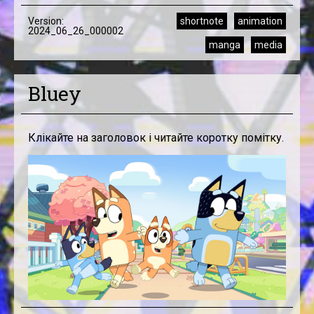
Version:
shortnote
animation
2024_06_26_000002
manga
media
Bluey
Клікайте на заголовок і читайте коротку помітку.