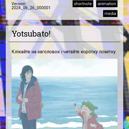
Version:
shortnote
animation
2024_06_26_000001
media
Yotsubato!
Клікайте на заголовок і читайте коротку помітку.