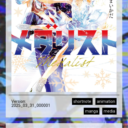
Version:
shortnote
animation
2025_03_31_000001
manga
media