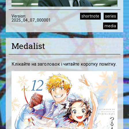
Version:
shortnote
series
2025_04_07_000001
media
Medalist
Клікайте на заголовок і читайте коротку помітку.