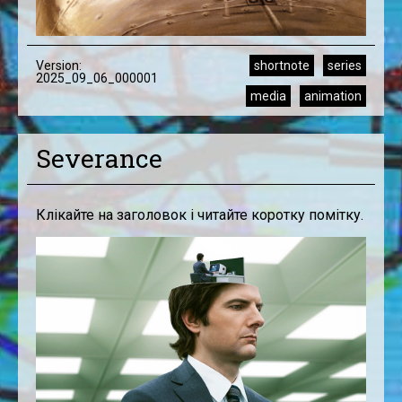
Version:
shortnote
series
2025_09_06_000001
media
animation
Severance
Клікайте на заголовок і читайте коротку помітку.