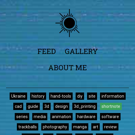
FEED
GALLERY
ABOUT ME
Ukraine
history
hand-tools
diy
site
information
cad
guide
3d
design
3d_printing
shortnote
series
media
animation
hardware
software
trackballs
photography
manga
art
review