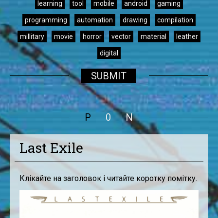
learning
tool
mobile
android
gaming
programming
automation
drawing
compilation
millitary
movie
horror
vector
material
leather
digital
SUBMIT
P
0
N
Last Exile
Клікайте на заголовок і читайте коротку помітку.