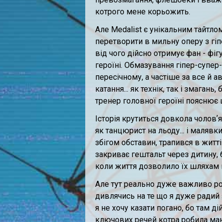
котрого мене корьожить.
Але Medalist є унікальним тайтло
перетворити в мильну оперу з гі
від чого дійсно отримує фан - фіг
героїні. Обмазування гіпер-супер
пересічному, а частіше за все й а
катання... як технік, так і змагань
тренер головної героїні пояснює ці
Історія крутиться довкола чоловʼя
як танцюрист на льоду... і малявк
збігом обставин, трапився в житті 
закриває гештальт через дитину, 
коли життя дозволило їх шляхам п
Але тут реально дуже важливо роз
дивлячись на те що я дуже радий 
я не хочу казати погано, бо там 
ключових речей котра робила манг