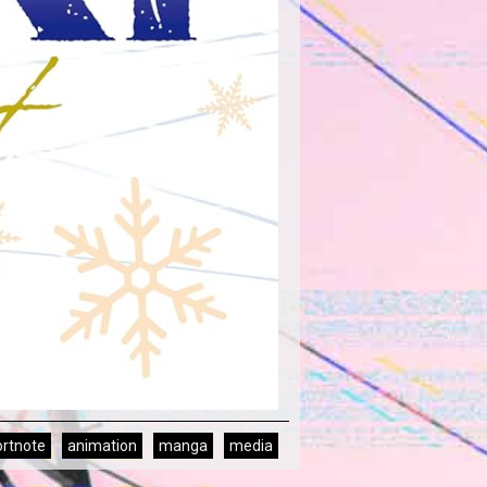
ortnote
animation
manga
media