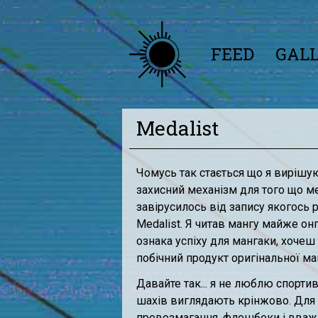
FEED
GAL
Medalist
Чомусь так стається що я вирішую 
захисний механізм для того що мен
завірусилось від запису якогось р
Medalist. Я читав мангу майже онг
ознака успіху для мангаки, хочеш т
побічний продукт оригінальної ма
Давайте так... я не люблю спортив
шахів виглядають крінжово. Для м
превозмагання, флешбеки і вважа