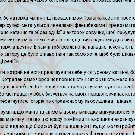
м, бо авторка манги під псевдонімом Tsurumaikada не прост
пер-супер-мега-ультра левелами, флешбеками і превозмага
урне катання та образ однієї з акторок озвучки, щоб побудув
-мега-ультра фігнею всього того, що виглядає занудно чи п
втору, відсутнє. В замін тобі реально на пальцях пояснюють 
, бо автору це було цікаво і він так само хоче, щоб було цікав
 речі їй.
ги, котрий не встиг реалізувати себе у фігурному катанні, б
и котра так само через невпевненість і затюканість мало не 
цей чоловʼяга. Тож вони тепер тренер і учень, лук і стріла. 
бо мотивація у обох базується на своїх першопричинах кот
еретнутися. Історія по справжньому зворушлива і цікава.
уміти, що манга та аніме в цьому випадку відчуваються ос
за мангаку і те що цю красу помітили та вирішили екранізув
дійсно видно, що бюджет був не великий і те, що могли роби
у унікальною - вміння показати красу фігурного катання. В