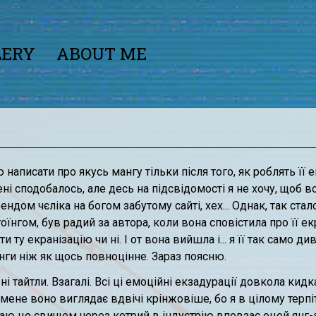
LERY
ABOUT ME
написати про якусь мангу тільки після того, як роблять її 
і сподобалось, але десь на підсвідомості я не хочу, щоб в
ендом чєліка на богом забутому сайті, хех... Однак, так ста
оїнгом, був радий за автора, коли вона сповістила про її ек
и ту екранізацію чи ні. І от вона вийшла і... я її так само 
нги ніж як щось повноцінне. Зараз поясню.
ні тайтли. Взагалі. Всі ці емоційні екзадурації довкола кид
ене воно виглядає вдвічі крінжовіше, бо я в цілому терпіт
ю це свищем через котрий в індустрію вповзає оцей янг-ад