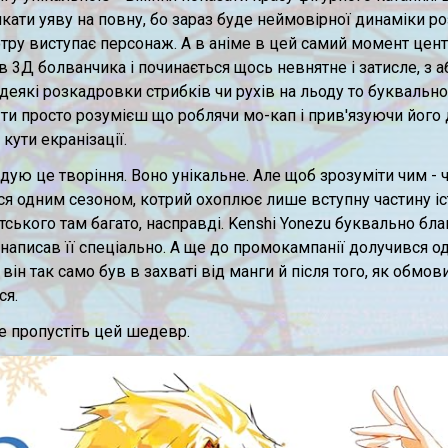
кати уяву на повну, бо зараз буде неймовірної динаміки ро
отру виступає персонаж. А в аніме в цей самий момент цент
 3Д болванчика і починається щось невнятне і затисле, з
деякі розкадровки стрибків чи рухів на льоду то буквальн
іме ти просто розумієш що роблячи мо-кап і прив'язуючи йог
ути екранізації.
ю це творіння. Воно унікальне. Але щоб зрозуміти чим - чи
ься одним сезоном, котрий охоплює лише вступну частину іст
атського там багато, насправді. Kenshi Yonezu буквально б
і написав її спеціально. А ще до промокампанії долучився о
 він так само був в захваті від манги й після того, як обмов
ся.
е пропустіть цей шедевр.