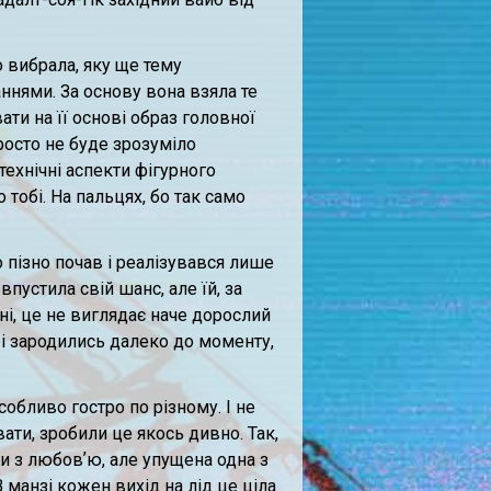
о вибрала, яку ще тему
ннями. За основу вона взяла те
ати на її основі образ головної
росто не буде зрозуміло
технічні аспекти фігурного
о тобі. На пальцях, бо так само
о пізно почав і реалізувався лише
впустила свій шанс, але їй, за
І ні, це не виглядає наче дорослий
рі зародились далеко до моменту,
обливо гостро по різному. І не
ати, зробили це якось дивно. Так,
ти з любовʼю, але упущена одна з
 манзі кожен вихід на лід це ціла