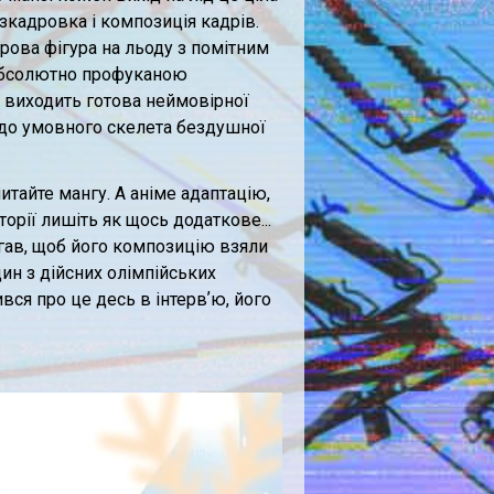
зкадровка і композиція кадрів.
рова фігура на льоду з помітним
 абсолютно профуканою
о виходить готова неймовірної
о до умовного скелета бездушної
тайте мангу. А аніме адаптацію,
орії лишіть як щось додаткове...
лагав, щоб його композицію взяли
дин з дійсних олімпійських
ився про це десь в інтервʼю, його