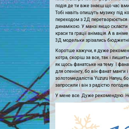
подія де ти вже знаєш що час вми
Тобі навіть опишуть музику під к
переходом з 2Д перетворюється в
динамікою. У манзі якщо скласти 
краси та грації анімація. А в ан
3Д модельки зрізались бюджетні к
Коротше кажучи, я дуже рекоменду
котра, скоріш за все, так і лишит
як щось фанатське на тему. І фан
для опенінгу, бо він фанат манги 
золотомедалістів Yuzuru Hanyu, бо
запросили і він з радістю погодив
У мене все. Дуже рекомендую. Н