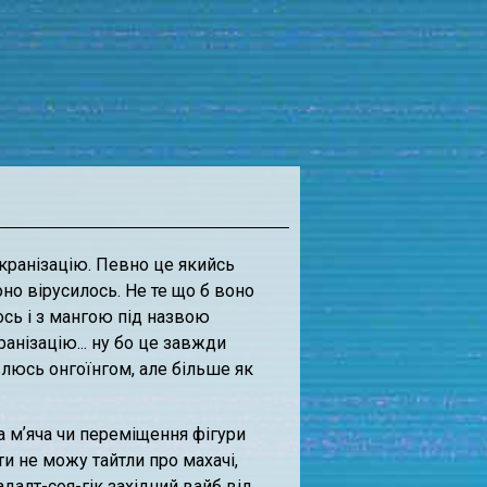
екранізацію. Певно це якийсь
оно вірусилось. Не те що б воно
лось і з мангою під назвою
ранізацію... ну бо це завжди
дивлюсь онгоїнгом, але більше як
ка мʼяча чи переміщення фігури
и не можу тайтли про махачі,
алт-соя-гік західний вайб від